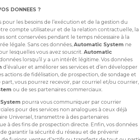
 VOS DONNEES ?
 pour les besoins de l’exécution et de la gestion du
tre compte utilisateur et de la relation contractuelle, la
es sont conservées pendant le temps nécessaire à la
rée légale. Sans ces données,
Automatic System
ne
our lesquelles vous avez souscrit.
Automatic
données lorsqu’il y a un intérêt légitime. Vos données
m
d’évaluer et améliorer ses services et d’en développer
s actions de fidélisation, de prospection, de sondage et
part, vous pourrez recevoir, par courriel et/ou courrier,
stem
ou de ses partenaires commerciaux.
 System
pourra vous communiquer par courrier
iales pour des services non analogues à ceux déjà
aire Universel, transmettre à des partenaires
 à des fins de prospection directe. Enfin, vos données
de garantir la sécurité du réseau et de prévenir
de fusions, ventes d’actifs ou transferts de tout ou parti