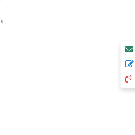
is
E
e