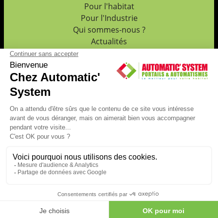
Pour l'habitat
Pour l'Industrie
Qui sommes-nous ?
Actualités
Galerie Photos
Politique de confidentialité
Rejoignez Automatic System
Suivez-nous sur les réseaux sociaux
©
2026
Automatic System
. Tous droits réservés. Une création
Sudmédia-publicité.fr
Contact
Mentions légales
Administration